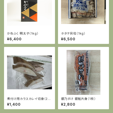
かねふく 明太子（1kg）
ホタテ貝柱（1kg）
¥6,400
¥6,500
煮付け用カラスカレイ切身（2切
銀乃すけ 銀鮭片身（1枚）
× 3パック）
¥1,400
¥2,800