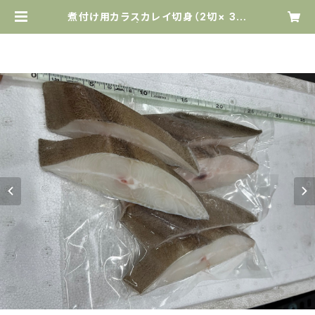
煮付け用カラスカレイ切身（2切× 3パ
ック） | 株式会社大木